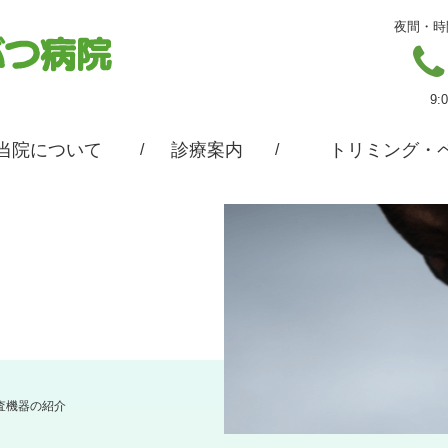
夜間・時
9:
当院について
診療案内
トリミング・
査機器の紹介