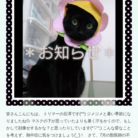
皆さんこんにちは。 トリマーの石澤です(^^) ジメジメと暑い季節にな
りましたね💦 マスクの下が思っていたよりも暑く汗をかくので、もし
かして顔痩せするかな？と思ったりしています(^▽^;) こんな変なこと
を考えず、熱中症に気をつけましょう('_')！ さて、7月の獣医師の不