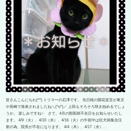
皆さんこんにちわ(^^) トリマーの石澤です。 先日桜の開花宣言が東京
や長崎で発表されましたね＼(^o^)／ 上田もそろそろ咲き始めるでしょ
うか。 楽しみですね✨ さて、4月の獣医師不在日をお知らせいたし
ます。 4/9（火）、4/10（水）、4/16（火）の午前中は狂犬病集合注
射の為、院長が不在になります。 4/4（木）、4/17（水）...