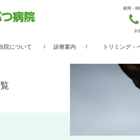
夜間・時
9:
当院について
診療案内
トリミング・
一覧